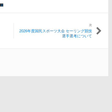
ード
次
次
2026年度国民スポーツ大会 セーリング競技
の
選手選考について
投
稿: