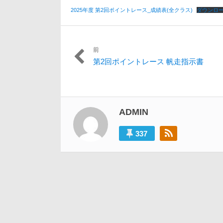
日:
者:
ゴ
月
リ
2025年度 第2回ポイントレース_成績表(全クラス)
ダウンロ
16
ー:
日
前
投
過
第2回ポイントレース 帆走指示書
稿
去
の
ナ
投
ビ
稿:
ADMIN
ゲ
ー
337
シ
ョ
ン