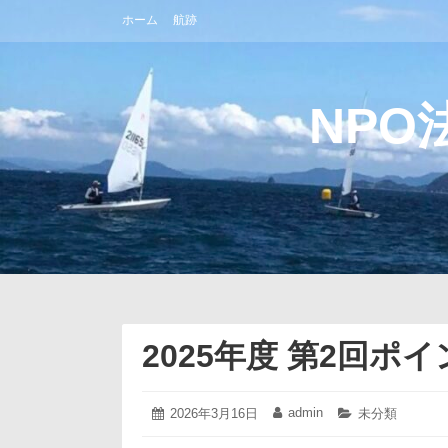
コ
ホーム
航跡
ン
テ
ン
ツ
NPO
へ
ス
キ
ッ
プ
2025年度 第2回ポ
2026
admin
投
2026年3月16日
投
カ
未分類
年
稿
稿
テ
3