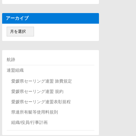
ゴ
リ
ー
アーカイブ
ア
ー
カ
イ
ブ
航跡
連盟組織
愛媛県セーリング連盟 旅費規定
愛媛県セーリング連盟 規約
愛媛県セーリング連盟表彰規程
県連所有艇等使用料規則
組織/役員/行事計画