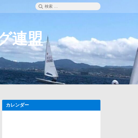
検
検
索
索:
ング連盟
カレンダー