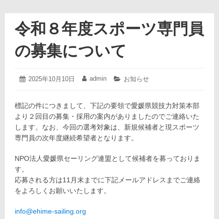
令和８年度スポーツ専門員
の募集について
2025
admin
投
2025年10月10日
投
カ
お知らせ
年
稿
稿
テ
10
日:
者:
ゴ
月
標記の件につきまして、下記の要領で愛媛県競技力対策本部
リ
10
ー:
より２回目の募集・採用の案内がありましたのでご連絡いた
日
します。なお、今回の選考対象は、新規候補者と現スポーツ
専門員の次年度継続希望者となります。
NPO法人愛媛県セーリング連盟として候補者を募っておりま
す。
応募される方は11月末までに下記メールアドレスまでご連絡
をよろしくお願いいたします。
info@ehime-sailing.org