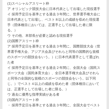
(1)スペシャルアスリート枠
ア オリンピック競技大会に日本代表として出場した現役選手
イ 採用予定日を基準とする過去３年間に、世界選手権大会に
日本代表として出場し、ベスト８以上の成績を収めた現役選
手（団体種目においては、正選手として出場した者に限
る。）
ウ その他、本部長が必要と認める現役選手
(2)国際アスリート枠
ア 採用予定日を基準とする過去３年間に、国際競技大会（世
界選手権大会、アジア大会及びそれらと同等の国際的な規模
のスポーツの競技会をいう。）に日本代表選手として選ばれ
た者
イ 採用予定日を基準とする過去２年間に、全国大会（国民ス
ポーツ大会（国民体育大会）、全日本選手権大会及びそれら
と同等の全国的な規模のスポーツの競技会をいう。以下同
じ。）でベスト４以上の成績を収めた者（団体種目において
は、正選手として出場した者に限る。）
ウ 過去に優秀な指導実績がある者
(3)国内アスリート枠
・ 採用予定日を基準とする過去３年間に、全国大会でベスト