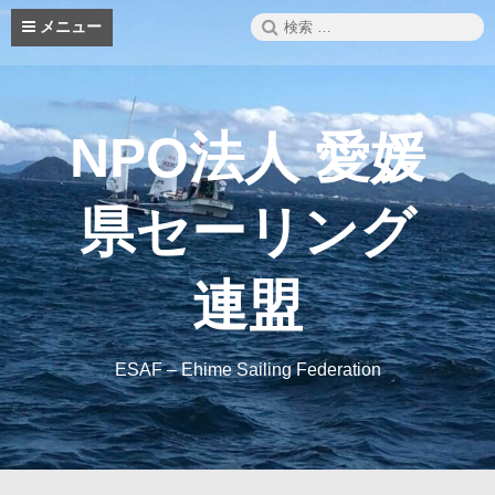
コ
検
メニュー
ン
索:
テ
ン
ツ
へ
NPO法人 愛媛
ス
キ
ッ
県セーリング
プ
連盟
ESAF – Ehime Sailing Federation