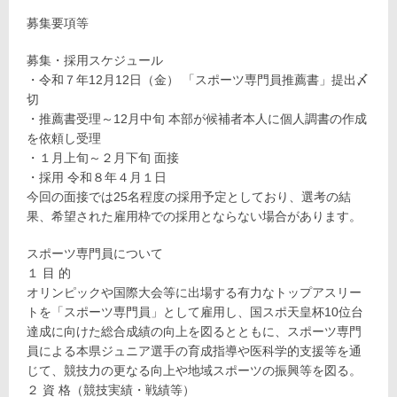
募集要項等
募集・採用スケジュール
・令和７年12月12日（金） 「スポーツ専門員推薦書」提出〆
切
・推薦書受理～12月中旬 本部が候補者本人に個人調書の作成
を依頼し受理
・１月上旬～２月下旬 面接
・採用 令和８年４月１日
今回の面接では25名程度の採用予定としており、選考の結
果、希望された雇用枠での採用とならない場合があります。
スポーツ専門員について
１ 目 的
オリンピックや国際大会等に出場する有力なトップアスリー
トを「スポーツ専門員」として雇用し、国スポ天皇杯10位台
達成に向けた総合成績の向上を図るとともに、スポーツ専門
員による本県ジュニア選手の育成指導や医科学的支援等を通
じて、競技力の更なる向上や地域スポーツの振興等を図る。
２ 資 格（競技実績・戦績等）