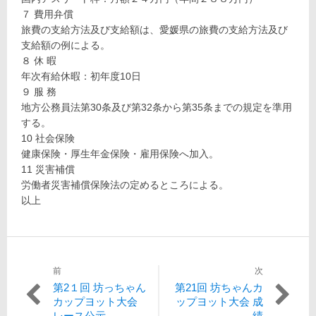
７ 費用弁償
旅費の支給方法及び支給額は、愛媛県の旅費の支給方法及び
支給額の例による。
８ 休 暇
年次有給休暇：初年度10日
９ 服 務
地方公務員法第30条及び第32条から第35条までの規定を準用
する。
10 社会保険
健康保険・厚生年金保険・雇用保険へ加入。
11 災害補償
労働者災害補償保険法の定めるところによる。
以上
前
次
投
過
次
第2１回 坊っちゃん
第21回 坊ちゃんカ
稿
去
の
カップヨット大会
ップヨット大会 成
の
投
レース公示
績