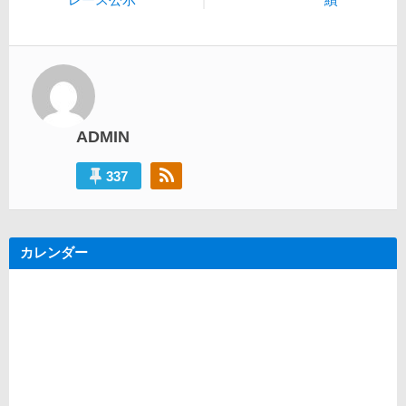
ナ
投
稿:
ビ
稿:
ゲ
ー
シ
ADMIN
ョ
ン
337
カレンダー