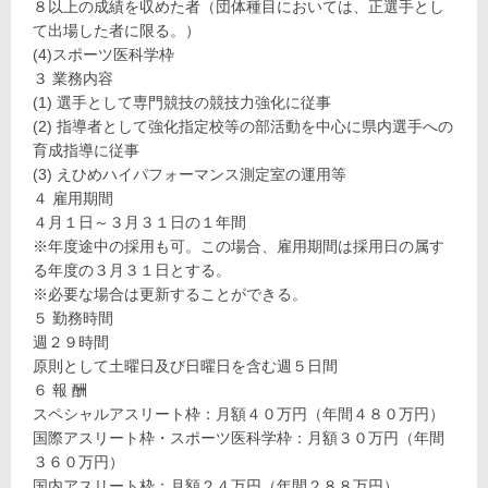
８以上の成績を収めた者（団体種目においては、正選手とし
て出場した者に限る。）
(4)スポーツ医科学枠
３ 業務内容
(1) 選手として専門競技の競技力強化に従事
(2) 指導者として強化指定校等の部活動を中心に県内選手への
育成指導に従事
(3) えひめハイパフォーマンス測定室の運用等
４ 雇用期間
４月１日～３月３１日の１年間
※年度途中の採用も可。この場合、雇用期間は採用日の属す
る年度の３月３１日とする。
※必要な場合は更新することができる。
５ 勤務時間
週２９時間
原則として土曜日及び日曜日を含む週５日間
６ 報 酬
スペシャルアスリート枠：月額４０万円（年間４８０万円）
国際アスリート枠・スポーツ医科学枠：月額３０万円（年間
３６０万円）
国内アスリート枠：月額２４万円（年間２８８万円）