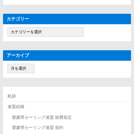
カテゴリー
カ
テ
ゴ
リ
ー
アーカイブ
ア
ー
カ
イ
ブ
航跡
連盟組織
愛媛県セーリング連盟 旅費規定
愛媛県セーリング連盟 規約