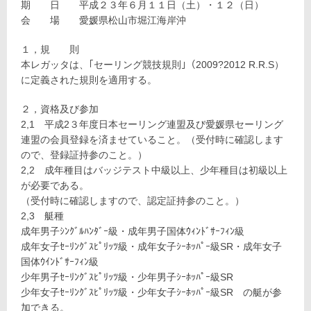
期 日 平成２３年６月１１日（土）・１２（日）
会 場 愛媛県松山市堀江海岸沖
１，規 則
本レガッタは、｢セーリング競技規則｣（2009?2012 R.R.S）
に定義された規則を適用する。
２，資格及び参加
2,1 平成2３年度日本セーリング連盟及び愛媛県セーリング
連盟の会員登録を済ませていること。（受付時に確認します
ので、登録証持参のこと。）
2,2 成年種目はバッジテスト中級以上、少年種目は初級以上
が必要である。
（受付時に確認しますので、認定証持参のこと。）
2,3 艇種
成年男子ｼﾝｸﾞﾙﾊﾝﾀﾞｰ級・成年男子国体ｳｨﾝﾄﾞｻｰﾌｨﾝ級
成年女子ｾｰﾘﾝｸﾞｽﾋﾟﾘｯﾂ級・成年女子ｼｰﾎｯﾊﾟｰ級SR・成年女子
国体ｳｲﾝﾄﾞｻｰﾌｨﾝ級
少年男子ｾｰﾘﾝｸﾞｽﾋﾟﾘｯﾂ級・少年男子ｼｰﾎｯﾊﾟｰ級SR
少年女子ｾｰﾘﾝｸﾞｽﾋﾟﾘｯﾂ級・少年女子ｼｰﾎｯﾊﾟｰ級SR の艇が参
加できる。