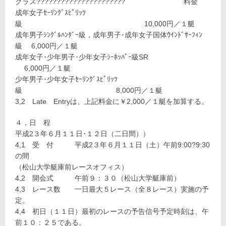
クラス?????????????????????? 料金
成年女子ｾｰﾘﾝｸﾞｽﾋﾟﾘｯﾂ
級 10,000円／１艇
成年男子ｼﾝｸﾞﾙﾊﾝﾀﾞｰ級，成年男子･成年女子国体ｳｲﾝﾄﾞｻｰﾌｨﾝ
級 6,000円／１艇
成年女子･少年男子･少年女子ｼｰﾎｯﾊﾟｰ級SR
6,000円／１艇
少年男子･少年女子ｾｰﾘﾝｸﾞｽﾋﾟﾘｯﾂ
級 8,000円／１艇
3,2 Late Entryは、上記料金に￥2,000／１艇を加算する。
４，日 程
平成2３年６月１１日･１２日（二日間））
4,1 受 付 平成2３年６月１１日（土）午前9:00?9:30
の間
（松山大学艇庫前レースオフィス）
4,2 開会式 午前９：３０（松山大学艇庫前）
4,3 レース数 一日最大５レース（全８レース）実施の予
定。
4,4 初日（１１日）最初のレースの予告信号予定時刻は、午
前１０：２５である。