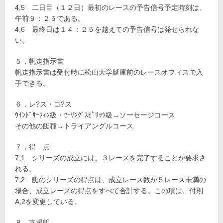
4,5 二日目（１２日）最初のレースの予告信号予定時刻は、
午前９：２５である。
4,6 最終日は１４：２５を越えての予告信号は発せられな
い。
５，帆走指示書
帆走指示書は受付時に松山大学艇庫前のレースオフィスで入
手できる。
６．レ?ス・コ?ス
ｳｲﾝﾄﾞｻｰﾌｨﾝ級・ｾｰﾘﾝｸﾞｽﾋﾟﾘｯﾂ級→ソーセージコース
その他の艇種→トライアングルコース
７，得 点
7,1 シリーズの成立には、３レースを完了することが要求さ
れる。
7,2 艇のシリーズの得点は、成立レース数が５レース未満の
場合、成立レースの得点をすべて合計する。この項は、付則
A,2を変更している。
８，支援艇