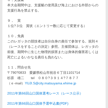
本大会期間中は、支援艇の使用及び海上における外部からの
支援行為を禁止する。
９， 賞
１位?３位 賞状（エントリー数に応じて変更する）
１０，免責
このレガッタの競技者は自分自身の責任で参加する。規則４
（レースをすることの決定）参照。主催団体は、レガッタの
前後、期間中に生じた物理的損害または身体的傷害若しくは
死亡によるいかなる責任も負わない。
１１，問合せ先
〒790?0833 愛媛県松山市祝谷６丁目1101?14
杉原 雄二 tel ０８０?３９１４?７８７７
（ｅ-mail）
YUJI.S@city.matsuyama.ehime.jp
2011年第66回山口国体選考レース（レース公示）
2011年第66回山口国体予選申込書(PDF)