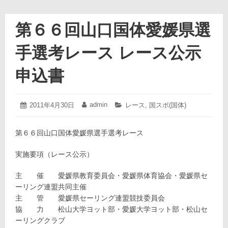
第６６回山口国体愛媛県選
手選考レース レース公示
申込書
2011
admin
投
2011年4月30日
投
カ
レース
,
国スポ(国体)
年
稿
稿
テ
4
日:
者:
ゴ
月
第６６回山口国体愛媛県選手選考レース
リ
30
ー:
日
実施要項（レース公示）
主 催 愛媛県教育委員会・愛媛県体育協会・愛媛県セ
ーリング連盟共同主催
主 管 愛媛県セーリング連盟競技委員会
協 力 松山大学ヨット部・愛媛大学ヨット部・松山セ
ーリングクラブ