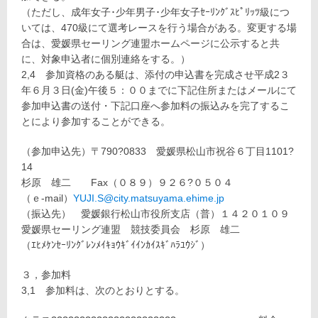
（ただし、成年女子･少年男子･少年女子ｾｰﾘﾝｸﾞｽﾋﾟﾘｯﾂ級につ
いては、470級にて選考レースを行う場合がある。変更する場
合は、愛媛県セーリング連盟ホームページに公示すると共
に、対象申込者に個別連絡をする。）
2,4 参加資格のある艇は、添付の申込書を完成させ平成2３
年６月３日(金)午後５：００までに下記住所またはメールにて
参加申込書の送付・下記口座へ参加料の振込みを完了するこ
とにより参加することができる。
（参加申込先）〒790?0833 愛媛県松山市祝谷６丁目1101?
14
杉原 雄二 Fax（０８９）９２６?０５０４
（ｅ-mail）
YUJI.S@city.matsuyama.ehime.jp
（振込先） 愛媛銀行松山市役所支店（普）１４２０１０９
愛媛県セーリング連盟 競技委員会 杉原 雄二
（ｴﾋﾒｹﾝｾｰﾘﾝｸﾞﾚﾝﾒｲｷｮｳｷﾞｲｲﾝｶｲｽｷﾞﾊﾗﾕｳｼﾞ）
３，参加料
3,1 参加料は、次のとおりとする。