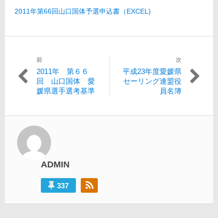
2011年第66回山口国体予選申込書（EXCEL)
前
次
投
過
次
2011年 第６６
平成23年度愛媛県
稿
去
の
回 山口国体 愛
セーリング連盟役
の
投
媛県選手選考基準
員名簿
ナ
投
稿:
ビ
稿:
ゲ
ー
シ
ADMIN
ョ
ン
337