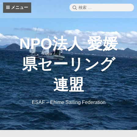
コ
検
メニュー
ン
索:
テ
ン
ツ
へ
NPO法人 愛媛
ス
キ
ッ
県セーリング
プ
連盟
ESAF – Ehime Sailing Federation