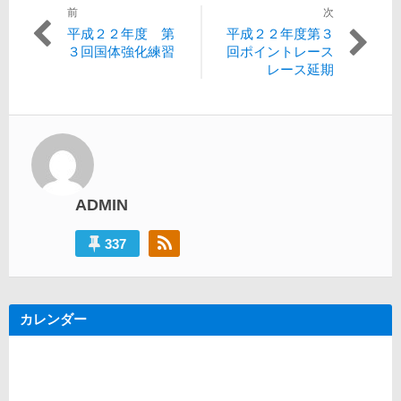
前
次
投
過
次
平成２２年度 第
平成２２年度第３
稿
去
の
３回国体強化練習
回ポイントレース
の
投
レース延期
ナ
投
稿:
ビ
稿:
ゲ
ー
シ
ADMIN
ョ
ン
337
カレンダー