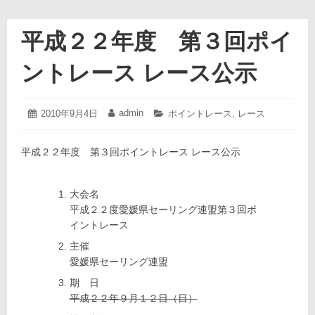
平成２２年度 第３回ポイ
ントレース レース公示
2010
admin
投
2010年9月4日
投
カ
ポイントレース
,
レース
年
稿
稿
テ
9
日:
者:
ゴ
月
平成２２年度 第３回ポイントレース レース公示
リ
9
ー:
日
大会名
平成２２度愛媛県セーリング連盟第３回ポ
イントレース
主催
愛媛県セーリング連盟
期 日
平成２２年９月１２日（日）