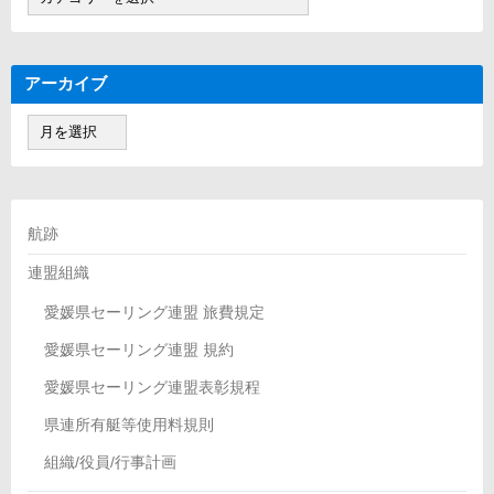
テ
ゴ
リ
ー
アーカイブ
ア
ー
カ
イ
ブ
航跡
連盟組織
愛媛県セーリング連盟 旅費規定
愛媛県セーリング連盟 規約
愛媛県セーリング連盟表彰規程
県連所有艇等使用料規則
組織/役員/行事計画