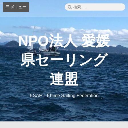
コ
検
メニュー
ン
索:
テ
ン
ツ
へ
NPO法人 愛媛
ス
キ
ッ
県セーリング
プ
連盟
ESAF – Ehime Sailing Federation