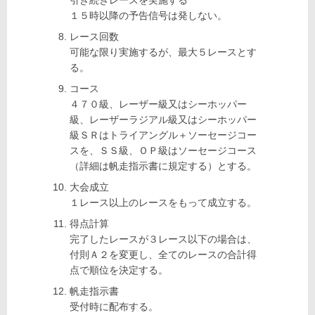
引き続きレースを実施する
１５時以降の予告信号は発しない。
レース回数
可能な限り実施するが、最大５レースとす
る。
コース
４７０級、レーザー級又はシーホッパー
級、レーザーラジアル級又はシーホッパー
級ＳＲはトライアングル＋ソーセージコー
スを、ＳＳ級、ＯＰ級はソーセージコース
（詳細は帆走指示書に規定する）とする。
大会成立
１レース以上のレースをもって成立する。
得点計算
完了したレースが３レース以下の場合は、
付則Ａ２を変更し、全てのレースの合計得
点で順位を決定する。
帆走指示書
受付時に配布する。