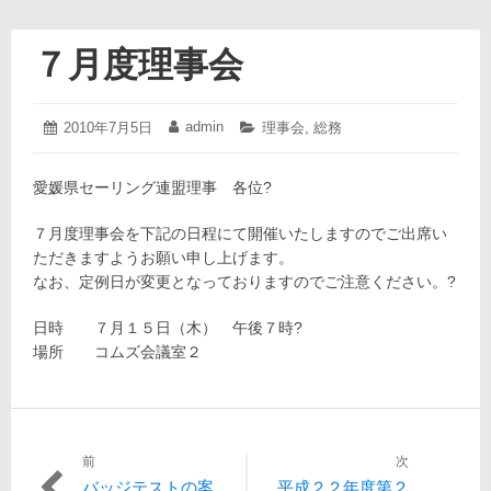
７月度理事会
2010
admin
投
2010年7月5日
投
カ
理事会
,
総務
年
稿
稿
テ
7
日:
者:
ゴ
月
愛媛県セーリング連盟理事 各位?
リ
5
ー:
日
７月度理事会を下記の日程にて開催いたしますのでご出席い
ただきますようお願い申し上げます。
なお、定例日が変更となっておりますのでご注意ください。?
日時 ７月１５日（木） 午後７時?
場所 コムズ会議室２
前
次
投
過
次
バッジテストの案
平成２２年度第２