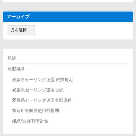
ゴ
リ
ー
アーカイブ
ア
ー
カ
イ
ブ
航跡
連盟組織
愛媛県セーリング連盟 旅費規定
愛媛県セーリング連盟 規約
愛媛県セーリング連盟表彰規程
県連所有艇等使用料規則
組織/役員/行事計画