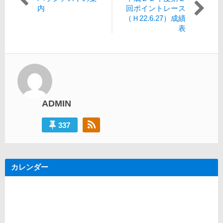
稿
去
の
内
回ポイントレース
の
投
（Ｈ22.6.27）成績
ナ
投
稿:
表
ビ
稿:
ゲ
ー
シ
ョ
ADMIN
ン
337
カレンダー