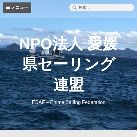
コ
検
メニュー
ン
索:
テ
ン
ツ
へ
NPO法人 愛媛
ス
キ
ッ
県セーリング
プ
連盟
ESAF – Ehime Sailing Federation