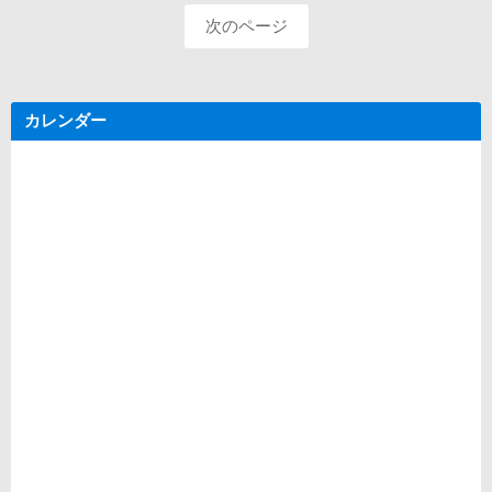
優
体
ジ:
ジ:
ジ:
ジ:
ジ:
ジ:
ジ
次のページ
良
験
送
団
教
体
室
り
表
カレンダー
彰
被
表
彰
者
表
彰