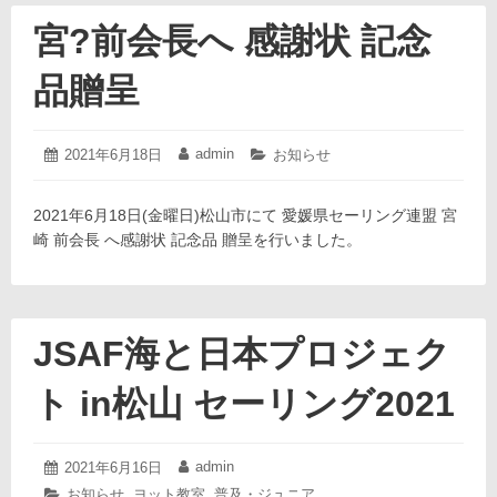
宮?前会長へ 感謝状 記念
品贈呈
2021
admin
投
2021年6月18日
投
カ
お知らせ
年
稿
稿
テ
6
日:
者:
ゴ
月
2021年6月18日(金曜日)松山市にて 愛媛県セーリング連盟 宮
リ
18
ー:
崎 前会長 へ感謝状 記念品 贈呈を行いました。
日
JSAF海と日本プロジェク
ト in松山 セーリング2021
2021
admin
投
2021年6月16日
投
年
稿
稿
カ
お知らせ
,
ヨット教室
,
普及・ジュニア