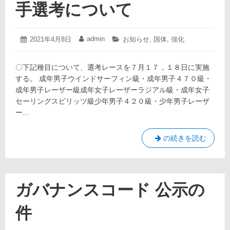
セ
手選考について
ー
リ
ン
2021
admin
投
2021年4月8日
投
カ
お知らせ
,
国体
,
強化
年
グ
稿
稿
テ
4
日:
者:
ゴ
連
月
〇下記種目について、選考レースを７月１７，１８日に実施
リ
盟
8
ー:
する。 成年男子ウインドサーフィン級・成年男子４７０級・
日
役
成年男子レーザー級成年女子レーザーラジアル級・成年女子
員
セーリングスピリッツ級少年男子４２０級・少年男子レーザ
ー…
三
の続きを読む
重
国
体
セ
ガバナンスコード 公示の
ー
リ
件
ン
グ