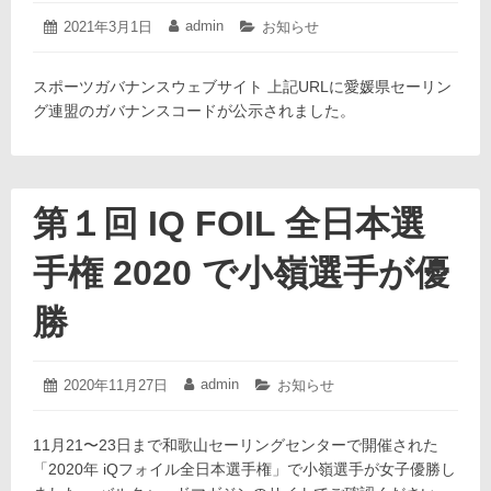
競
2021
admin
投
2021年3月1日
投
カ
お知らせ
年
技
稿
稿
テ
3
日:
者:
ゴ
選
月
スポーツガバナンスウェブサイト 上記URLに愛媛県セーリン
リ
手
1
ー:
グ連盟のガバナンスコードが公示されました。
日
選
考
に
つ
第１回 IQ FOIL 全日本選
い
て
手権 2020 で小嶺選手が優
勝
2020
admin
投
2020年11月27日
投
カ
お知らせ
年
稿
稿
テ
11
日:
者:
ゴ
月
11月21〜23日まで和歌山セーリングセンターで開催された
リ
27
ー:
「2020年 iQフォイル全日本選手権」で小嶺選手が女子優勝し
日