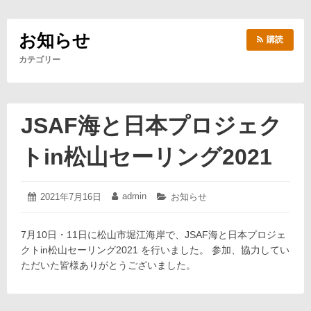
お知らせ
購読
カテゴリー
JSAF海と日本プロジェク
トin松山セーリング2021
2021
admin
投
2021年7月16日
投
カ
お知らせ
年
稿
稿
テ
7
日:
者:
ゴ
月
7月10日・11日に松山市堀江海岸で、JSAF海と日本プロジェ
リ
16
ー:
クトin松山セーリング2021 を行いました。 参加、協力してい
日
ただいた皆様ありがとうございました。