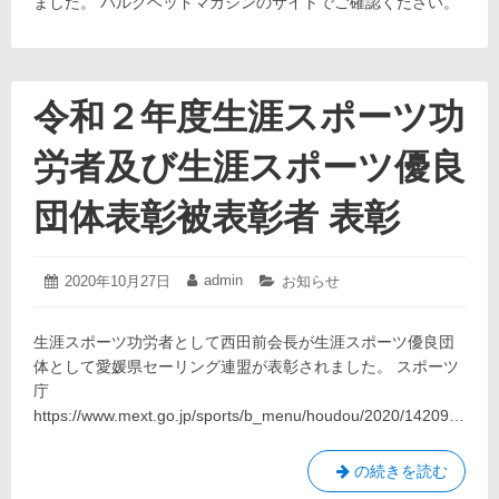
ました。 バルクヘッドマガジンのサイトでご確認ください。
令和２年度生涯スポーツ功
労者及び生涯スポーツ優良
団体表彰被表彰者 表彰
2020
admin
投
2020年10月27日
投
カ
お知らせ
年
稿
稿
テ
10
日:
者:
ゴ
月
生涯スポーツ功労者として西田前会長が生涯スポーツ優良団
リ
27
ー:
体として愛媛県セーリング連盟が表彰されました。 スポーツ
日
庁
https://www.mext.go.jp/sports/b_menu/houdou/2020/14209…
令
の続きを読む
和