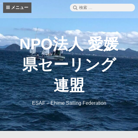
コ
検
メニュー
ン
索:
テ
ン
ツ
へ
NPO法人 愛媛
ス
キ
ッ
県セーリング
プ
連盟
ESAF – Ehime Sailing Federation