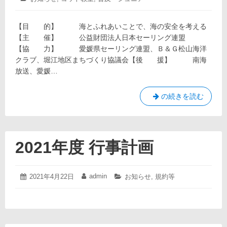
6
日:
者:
テ
月
ゴ
16
【目 的】 海とふれあいことで、海の安全を考える
リ
日
ー:
【主 催】 公益財団法人日本セーリング連盟
【協 力】 愛媛県セーリング連盟、Ｂ＆Ｇ松山海洋
クラブ、堀江地区まちづくり協議会【後 援】 南海
放送、愛媛…
JSAF
の続きを読む
海
と
日
本
2021年度 行事計画
プ
ロ
ジ
2021
admin
投
2021年4月22日
投
カ
お知らせ
,
規約等
年
ェ
稿
稿
テ
4
日:
者:
ゴ
ク
月
リ
ト
22
ー:
日
in