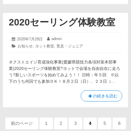
２
年
度
2020セーリング体験教室
生
涯
ス
2020
admin
投
2020年7月28日
投
年
ポ
稿
稿
カ
お知らせ
,
ヨット教室
,
普及・ジュニア
7
日:
者:
ー
テ
月
ゴ
ツ
28
ネクストエイジ育成強化事業(愛媛県競技力条項対策本部事
リ
日
功
ー:
業)2020セーリング体験教室?ヨットで会場を自由自在に走ろ
労
う?新しいスポーツを始めてみよう！！ 日時：年５回 ※以
者
下のうち何回でも参加ＯＫ！８月２日（日）、２３日（…
及
び
生
2020
の続きを読む
涯
セ
ス
ー
ポ
リ
ペ
ー
ン
前のページ
ペ
1
ペ
2
ペ
3
ペ
4
ペ
5
ペ
6
ツ
グ
ー
ー
ー
ー
ー
ー
ー