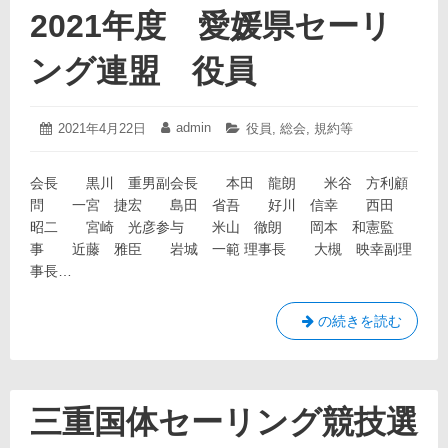
松
2021年度 愛媛県セーリ
山
セ
ング連盟 役員
ー
リ
ン
2022
admin
投
2021年4月22日
投
カ
役員
,
総会
,
規約等
グ
年
稿
稿
テ
2021
4
日:
者:
ゴ
月
会長 黒川 重男副会長 本田 龍朗 米谷 方利顧
リ
28
ー:
問 一宮 捷宏 島田 省吾 好川 信幸 西田
日
昭二 宮崎 光彦参与 米山 徹朗 岡本 和憲監
事 近藤 雅臣 岩城 一範 理事長 大槻 映幸副理
事長…
2021
の続きを読む
年
度
愛
媛
三重国体セーリング競技選
県