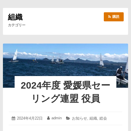
組織
購読
カテゴリー
2024年度 愛媛県セー
リング連盟 役員
2024
admin
投
2024年4月22日
投
カ
お知らせ
,
組織
,
総会
年
稿
稿
テ
4
日:
者:
ゴ