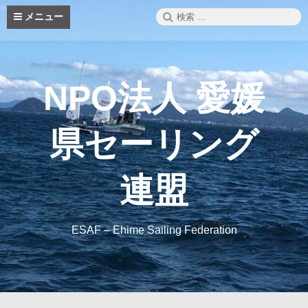
コ
検
メニュー
ン
索:
テ
ン
ツ
へ
NPO法人 愛媛
ス
キ
ッ
県セーリング
プ
連盟
ESAF – Ehime Sailing Federation