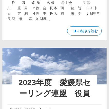
月
役 職 名 氏 名 備 考 1 会 長 黒
リ
22
ー:
川 重 男 2 副 会 長 本 田 龍 朗 3 〃 米
日
谷 方 利 4 理 事 長 大 槻 映 幸 5 副理事
長 深 瀬 宗 久 財務…
2024
の続きを読む
年
度
愛
媛
県
セ
ー
リ
ン
2023年度 愛媛県セ
グ
連
ーリング連盟 役員
盟
役
員