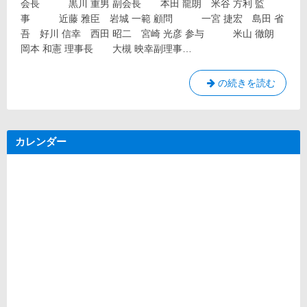
会長 黒川 重男 副会長 本田 龍朗 米谷 方利 監
リ
盟
28
ー:
事 近藤 雅臣 岩城 一範 顧問 一宮 捷宏 島田 省
日
役
吾 好川 信幸 西田 昭二 宮崎 光彦 参与 米山 徹朗
員
岡本 和憲 理事長 大槻 映幸副理事…
2022
の続きを読む
年
度
愛
カレンダー
媛
県
セ
ー
リ
ン
グ
連
盟
組
織