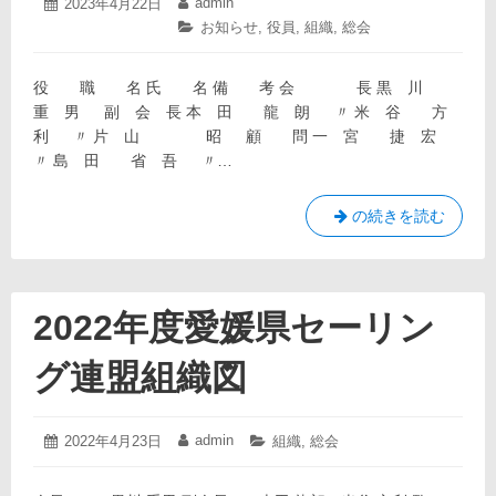
2024
admin
投
2023年4月22日
投
年
稿
稿
カ
お知らせ
,
役員
,
組織
,
総会
4
日:
者:
テ
月
ゴ
22
役 職 名 氏 名 備 考 会 長 黒 川
リ
日
ー:
重 男 副 会 長 本 田 龍 朗 〃 米 谷 方
利 〃 片 山 昭 顧 問 一 宮 捷 宏
〃 島 田 省 吾 〃…
2023
の続きを読む
年
度
愛
媛
2022年度愛媛県セーリン
県
セ
グ連盟組織図
ー
リ
ン
2022
admin
投
2022年4月23日
投
カ
組織
,
総会
年
グ
稿
稿
テ
4
日:
者:
ゴ
連
月