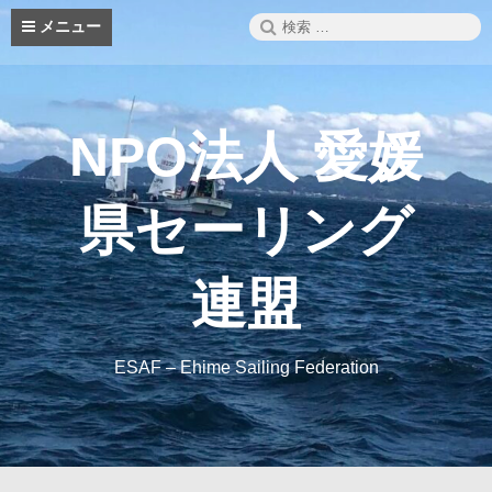
コ
検
メニュー
ン
索:
テ
ン
ツ
へ
NPO法人 愛媛
ス
キ
ッ
県セーリング
プ
連盟
ESAF – Ehime Sailing Federation