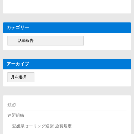
カテゴリー
カ
テ
ゴ
リ
ー
アーカイブ
ア
ー
カ
イ
ブ
航跡
連盟組織
愛媛県セーリング連盟 旅費規定