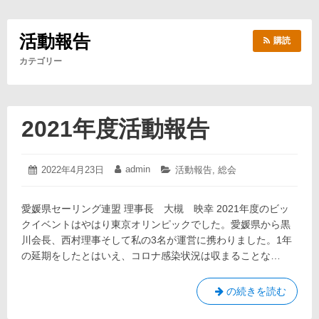
活動報告
購読
カテゴリー
2021年度活動報告
2022
admin
投
2022年4月23日
投
カ
活動報告
,
総会
年
稿
稿
テ
4
日:
者:
ゴ
月
愛媛県セーリング連盟 理事長 大槻 映幸 2021年度のビッ
リ
28
ー:
クイベントはやはり東京オリンピックでした。愛媛県から黒
日
川会長、西村理事そして私の3名が運営に携わりました。1年
の延期をしたとはいえ、コロナ感染状況は収まることな…
2021
の続きを読む
年